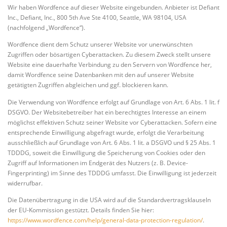
Wir haben Wordfence auf dieser Website eingebunden. Anbieter ist Defiant
Inc., Defiant, Inc., 800 5th Ave Ste 4100, Seattle, WA 98104, USA
(nachfolgend „Wordfence“).
Wordfence dient dem Schutz unserer Website vor unerwünschten
Zugriffen oder bösartigen Cyberattacken. Zu diesem Zweck stellt unsere
Website eine dauerhafte Verbindung zu den Servern von Wordfence her,
damit Wordfence seine Datenbanken mit den auf unserer Website
getätigten Zugriffen abgleichen und ggf. blockieren kann.
Die Verwendung von Wordfence erfolgt auf Grundlage von Art. 6 Abs. 1 lit. f
DSGVO. Der Websitebetreiber hat ein berechtigtes Interesse an einem
möglichst effektiven Schutz seiner Website vor Cyberattacken. Sofern eine
entsprechende Einwilligung abgefragt wurde, erfolgt die Verarbeitung
ausschließlich auf Grundlage von Art. 6 Abs. 1 lit. a DSGVO und § 25 Abs. 1
TDDDG, soweit die Einwilligung die Speicherung von Cookies oder den
Zugriff auf Informationen im Endgerät des Nutzers (z. B. Device-
Fingerprinting) im Sinne des TDDDG umfasst. Die Einwilligung ist jederzeit
widerrufbar.
Die Datenübertragung in die USA wird auf die Standardvertragsklauseln
der EU-Kommission gestützt. Details finden Sie hier:
https://www.wordfence.com/help/general-data-protection-regulation/
.