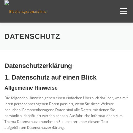
Zum
Inhalt
Menü
springen
BLECHENTGRATUNG
ÜBER MICH
PRESSE
DATENSCHUTZ
NEWS & BLOG
KONTAKT
Datenschutz­erklärung
1. Datenschutz auf einen Blick
Allgemeine Hinweise
Die folgenden Hinweise geben einen einfachen Überblick darüber, was mit
Ihren personenbezogenen Daten passiert, wenn Sie diese Website
besuchen. Personenbezogene Daten sind alle Daten, mit denen Sie
persönlich identifiziert werden können. Ausführliche Informationen zum
Thema Datenschutz entnehmen Sie unserer unter diesem Text
aufgeführten Datenschutzerklärung.