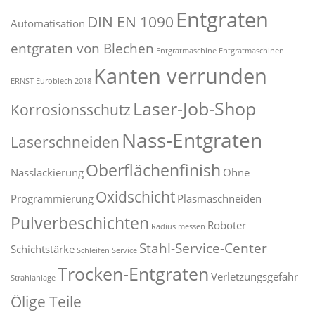
Entgraten
DIN EN 1090
Automatisation
entgraten von Blechen
Entgratmaschine
Entgratmaschinen
Kanten verrunden
ERNST
Euroblech 2018
Laser-Job-Shop
Korrosionsschutz
Nass-Entgraten
Laserschneiden
Oberflächenfinish
Nasslackierung
Ohne
Oxidschicht
Programmierung
Plasmaschneiden
Pulverbeschichten
Roboter
Radius messen
Stahl-Service-Center
Schichtstärke
Schleifen
Service
Trocken-Entgraten
Verletzungsgefahr
Strahlanlage
Ölige Teile