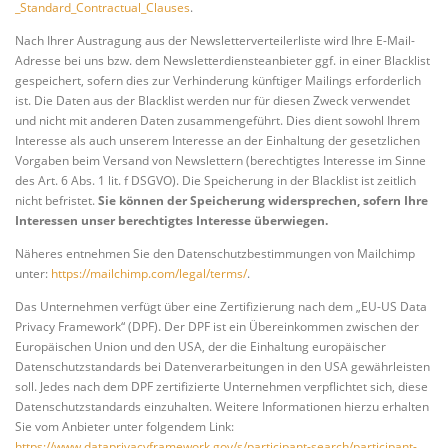
_Standard_Contractual_Clauses
.
Nach Ihrer Austragung aus der Newsletterverteilerliste wird Ihre E-Mail-
Adresse bei uns bzw. dem Newsletterdiensteanbieter ggf. in einer Blacklist
gespeichert, sofern dies zur Verhinderung künftiger Mailings erforderlich
ist. Die Daten aus der Blacklist werden nur für diesen Zweck verwendet
und nicht mit anderen Daten zusammengeführt. Dies dient sowohl Ihrem
Interesse als auch unserem Interesse an der Einhaltung der gesetzlichen
Vorgaben beim Versand von Newslettern (berechtigtes Interesse im Sinne
des Art. 6 Abs. 1 lit. f DSGVO). Die Speicherung in der Blacklist ist zeitlich
nicht befristet.
Sie können der Speicherung widersprechen, sofern Ihre
Interessen unser berechtigtes Interesse überwiegen.
Näheres entnehmen Sie den Datenschutzbestimmungen von Mailchimp
unter:
https://mailchimp.com/legal/terms/
.
Das Unternehmen verfügt über eine Zertifizierung nach dem „EU-US Data
Privacy Framework“ (DPF). Der DPF ist ein Übereinkommen zwischen der
Europäischen Union und den USA, der die Einhaltung europäischer
Datenschutzstandards bei Datenverarbeitungen in den USA gewährleisten
soll. Jedes nach dem DPF zertifizierte Unternehmen verpflichtet sich, diese
Datenschutzstandards einzuhalten. Weitere Informationen hierzu erhalten
Sie vom Anbieter unter folgendem Link:
https://www.dataprivacyframework.gov/s/participant-search/participant-