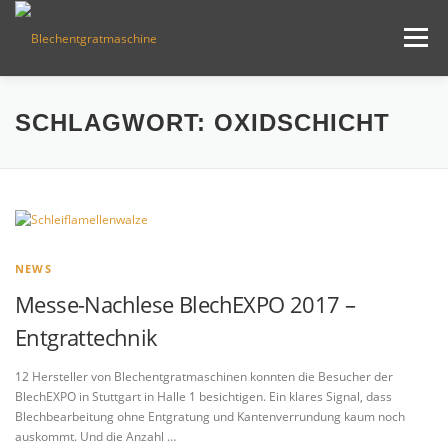
Zum
Inhalt
Menü
springen
BLECHENTGRATUNG
ÜBER MICH
PRESSE
SCHLAGWORT:
OXIDSCHICHT
NEWS & BLOG
KONTAKT
NEWS
Messe-Nachlese BlechEXPO 2017 –
Entgrattechnik
12 Hersteller von Blechentgratmaschinen konnten die Besucher der
BlechEXPO in Stuttgart in Halle 1 besichtigen. Ein klares Signal, dass
Blechbearbeitung ohne Entgratung und Kantenverrundung kaum noch
auskommt. Und die Anzahl …